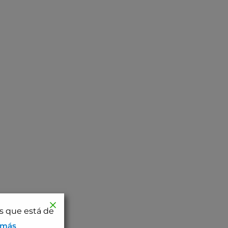
os que está de
 más