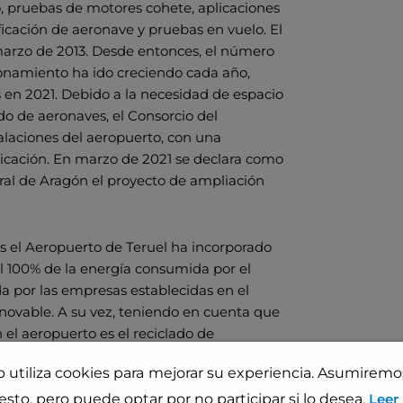
, pruebas de motores cohete, aplicaciones
ficación de aeronave y pruebas en vuelo. El
 marzo de 2013. Desde entonces, el número
onamiento ha ido creciendo cada año,
s en 2021. Debido a la necesidad de espacio
o de aeronaves, el Consorcio del
alaciones del aeropuerto, con una
bicación. En marzo de 2021 se declara como
ral de Aragón el proyecto de ampliación
es el Aeropuerto de Teruel ha incorporado
l 100% de la energía consumida por el
a por las empresas establecidas en el
novable. A su vez, teniendo en cuenta que
 el aeropuerto es el reciclado de
ientes proyectos europeos H2020
b utiliza cookies para mejorar su experiencia. Asumirem
ntelamiento de aeronaves centrados en
riales compuestos termoestables
sto, pero puede optar por no participar si lo desea.
Leer