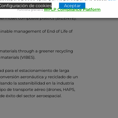
Configuración de cookies
Aceptar
WPLP Compliance Platform
Funciona gracias a
 thermoset composite plastics (BIZENTE).
stainable management of End of Life of
materials through a greener recycling
materials (VIBES).
d para el estacionamiento de larga
onversión aeronáutica y reciclado de un
sando la sostenibilidad en la industria
ipo de transporte aéreo (drones, HAPS,
 de éxito del sector aeroespacial.