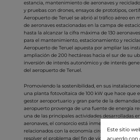
estancia, mantenimiento de aeronaves y reciclado
y pruebas con drones, ensayos de prototipos, certi
Aeropuerto de Teruel se abrió al tráfico aéreo en
de aeronaves estacionadas en la campa de estaci
hasta la alcanzar la cifra máxima de 130 aeronave
para el mantenimiento, estacionamiento y reciclad
Aeropuerto de Teruel apuesta por ampliar las inst
ampliación de 200 hectáreas hacia el sur de su u
inversión de interés autonómico y de interés gene
del aeropuerto de Teruel.
Promoviendo la sostenibilidad, en sus instalacion
una planta fotovoltaica de 100 kW que hace que e
gestor aeroportuario y gran parte de la demandad
aeropuerto provenga de una fuente de energía re
una de las principales actividades desarrolladas en
aeronaves, el consorcio está inmerso en los sigu
Este sitio we
relacionados con la economía circular y el desma
resolver el problema del fin de vida útil de mate
acuerdo con e