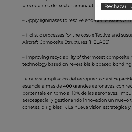
procedentes del sector aeronáutico:
Rechazar
– Apply ligninases to resolve end-of-life issues of
– Holistic processes for the cost-effective and su
Aircraft Composite Structures (HELACS).
– Improving recyclability of thermoset composite 
technology based on reversible biobased bonding 
La nueva ampliación del aeropuerto dará capacida
estancia a más de 400 grandes aeronaves, con rec
porcentaje en torno al 10% de las aeronaves. Impul
aeroespacial y gestionando innovación un nuevo t
cohetes, dirigibles…). La nueva visión estratégica y