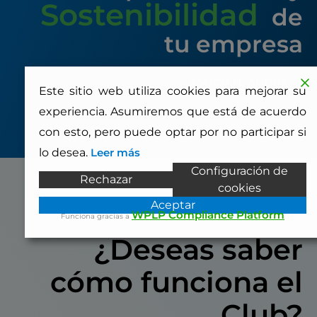
Sostenibilidad
de
tu empresa
ASÓCIATE AHORA
Este sitio web utiliza cookies para mejorar su
experiencia. Asumiremos que está de acuerdo
con esto, pero puede optar por no participar si
lo desea.
Leer más
Configuración de
Rechazar
cookies
Aceptar
WPLP Compliance Platform
Funciona gracias a
¿Deseas saber
cómo funciona el
Club?