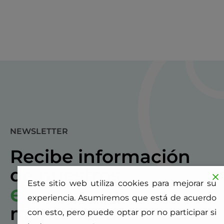
NEWSLETTER
Recibe información
de nuestros
Este sitio web utiliza cookies para mejorar su
eventos
y
experiencia. Asumiremos que está de acuerdo
mantente al día con
con esto, pero puede optar por no participar si