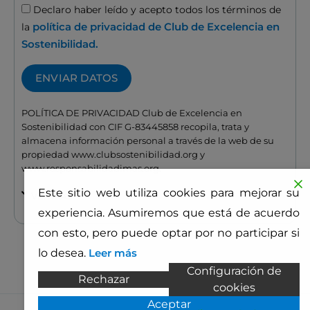
Aceptación
Declaro haber leído y acepto todos los términos de
política de privacidad de Club de Excelencia en
la
Sostenibilidad.
ENVIAR DATOS
POLÍTICA DE PRIVACIDAD Club de Excelencia en
Sostenibilidad con CIF G-83445858 recopila, trata y
almacena información personal a través de la web de su
propiedad www.clubsostenibilidad.org y
www.responsabilidadimas.org.
Este sitio web utiliza cookies para mejorar su
VER MÁS
experiencia. Asumiremos que está de acuerdo
con esto, pero puede optar por no participar si
lo desea.
Leer más
Configuración de
Rechazar
cookies
Aceptar