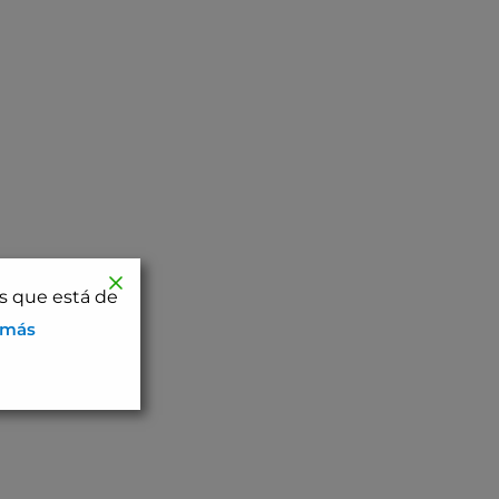
os que está de
 más