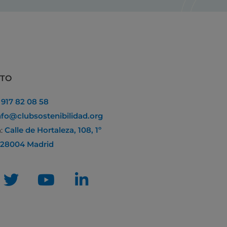
CTO
:
917 82 08 58
nfo@clubsostenibilidad.org
n:
Calle de Hortaleza, 108, 1º
 28004 Madrid