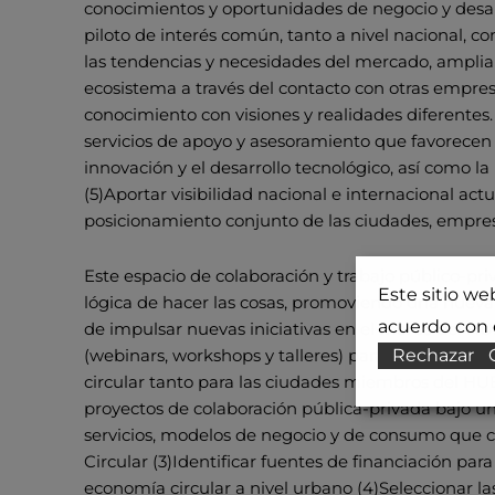
conocimientos y oportunidades de negocio y desar
piloto de interés común, tanto a nivel nacional, co
las tendencias y necesidades del mercado, ampliand
ecosistema a través del contacto con otras empres
conocimiento con visiones y realidades diferentes. 
servicios de apoyo y asesoramiento que favorecen
innovación y el desarrollo tecnológico, así como l
(5)Aportar visibilidad nacional e internacional a
posicionamiento conjunto de las ciudades, empresa
Este espacio de colaboración y trabajo público-pr
Este sitio we
lógica de hacer las cosas, promoviendo una nueva
acuerdo con e
de impulsar nuevas iniciativas en el marco del HUB
Rechazar
(webinars, workshops y talleres) para la identifi
circular tanto para las ciudades miembros del HUB 
proyectos de colaboración pública-privada bajo u
servicios, modelos de negocio y de consumo que 
Circular (3)Identificar fuentes de financiación par
economía circular a nivel urbano (4)Seleccionar l