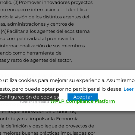
rollo. (3)Promover innovadores proyectos
mo europeo e internacional. – Identificar
o la visión de los distintos agentes del
as, administraciones y centros de
(4)Facilitar a los agentes del ecosistema
 su competitividad al promover la
a internacionalización de sus miembros.
ctuando como herramienta de
s y resto de agentes del sector.
ivado deberá impulsar el cambio en la
b utiliza cookies para mejorar su experiencia. Asumirem
 cultura de consume y producción a partir
sto, pero puede optar por no participar si lo desea.
Leer
: (1) Realizar actividades de dinamización
Configuración de cookies
Aceptar
cación de oportunidades en economía
WPLP Compliance Platform
Funciona gracias a
como para inspirar al resto. (2)Activar
n enfoque innovador de productos,
contribuyan a impulsar la Economía
a la definición y despliegue de proyectos de
as mejores buenas prácticas impulsadas por