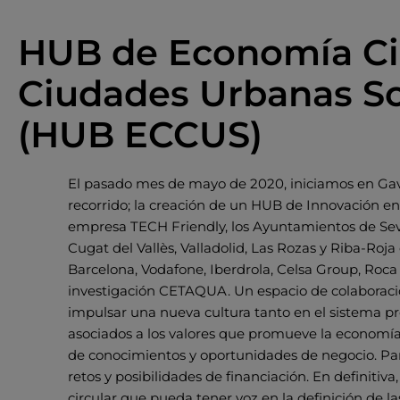
HUB de Economía Cir
Ciudades Urbanas So
(HUB ECCUS)
El pasado mes de mayo de 2020, iniciamos en Gav
recorrido; la creación de un HUB de Innovación e
empresa TECH Friendly, los Ayuntamientos de Sevil
Cugat del Vallès, Valladolid, Las Rozas y Riba-Roja
Barcelona, Vodafone, Iberdrola, Celsa Group, Roc
investigación CETAQUA. Un espacio de colaboració
impulsar una nueva cultura tanto en el sistema 
asociados a los valores que promueve la economía 
de conocimientos y oportunidades de negocio. Par
retos y posibilidades de financiación. En definit
circular que pueda tener voz en la definición de las