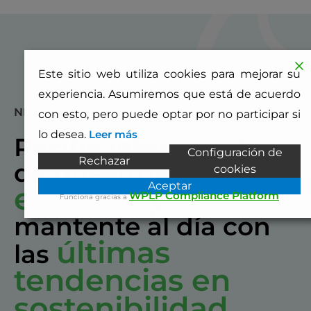
Este sitio web utiliza cookies para mejorar su
experiencia. Asumiremos que está de acuerdo
NEWSLETTER
con esto, pero puede optar por no participar si
lo desea.
Leer más
Recibe información
Configuración de
Rechazar
de nuestros
cookies
Aceptar
eventos
y
WPLP Compliance Platform
Funciona gracias a
mantente al día con
últimas
las
tendencias en
sostenibilidad