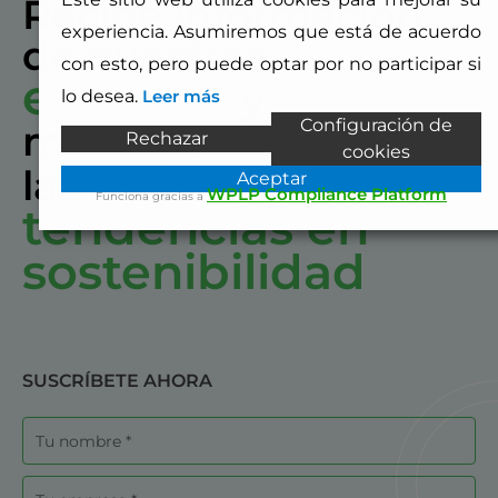
Recibe información
experiencia. Asumiremos que está de acuerdo
de nuestros
con esto, pero puede optar por no participar si
eventos
y
lo desea.
Leer más
Configuración de
mantente al día con
Rechazar
cookies
últimas
las
Aceptar
WPLP Compliance Platform
Funciona gracias a
tendencias en
sostenibilidad
SUSCRÍBETE AHORA
Nombre
Empresa