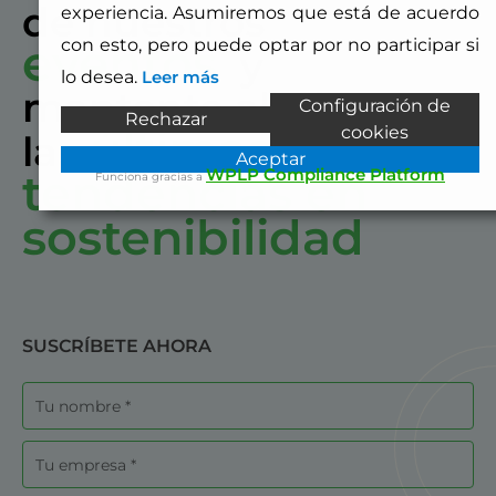
de nuestros
experiencia. Asumiremos que está de acuerdo
eventos
con esto, pero puede optar por no participar si
y
lo desea.
Leer más
mantente al día con
Configuración de
Rechazar
últimas
cookies
las
Aceptar
tendencias en
WPLP Compliance Platform
Funciona gracias a
sostenibilidad
SUSCRÍBETE AHORA
Nombre
Empresa