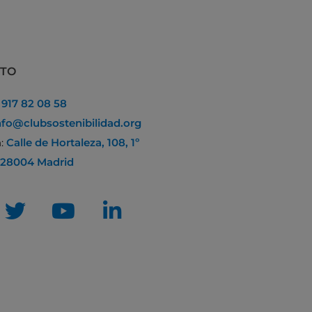
CTO
:
917 82 08 58
nfo@clubsostenibilidad.org
n:
Calle de Hortaleza, 108, 1º
 28004 Madrid