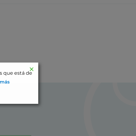
os que está de
 más