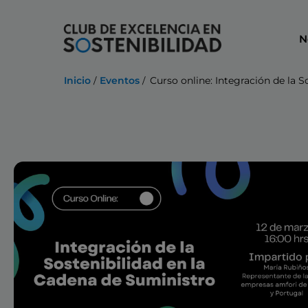
Ir
al
N
contenido
Inicio
Eventos
Curso online: Integración de la 