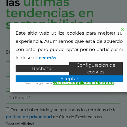
últimas
las
tendencias en
sostenibilidad
Este sitio web utiliza cookies para mejorar su
experiencia. Asumiremos que está de acuerdo
con esto, pero puede optar por no participar si
SUSCRÍBETE AHORA
lo desea.
Leer más
Nombre
Configuración de
Rechazar
cookies
Aceptar
Empresa
WPLP Compliance Platform
Funciona gracias a
Correo
electrónico
Aceptación
Declaro haber leído y acepto todos los términos de la
política de privacidad
de Club de Excelencia en
Sostenibilidad