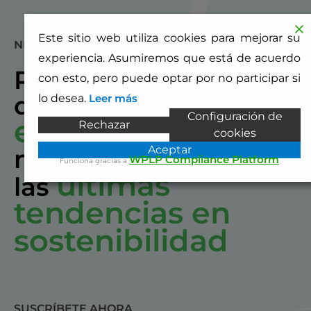
Este sitio web utiliza cookies para mejorar su
NEWSLETTER
experiencia. Asumiremos que está de acuerdo
Recibe información
con esto, pero puede optar por no participar si
de nuestros
lo desea.
Leer más
Configuración de
eventos
Rechazar
y
cookies
Aceptar
mantente al día con
WPLP Compliance Platform
Funciona gracias a
últimas
las
tendencias en
sostenibilidad
SUSCRÍBETE AHORA