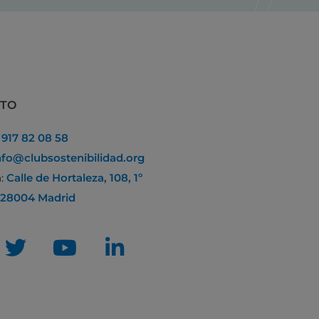
CTO
:
917 82 08 58
nfo@clubsostenibilidad.org
n:
Calle de Hortaleza, 108, 1º
 28004 Madrid