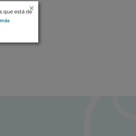
os que está de
 más