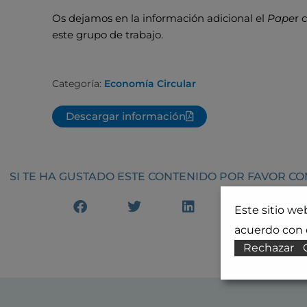
Os dejamos en la información adicional el
Pape
r 
este grupo de trabajo.
Categoría:
Economía Circular
Descargar información
SI TE HA GUSTADO ESTE CONTENIDO POR FAVOR C
Este sitio we
acuerdo con e
Rechazar