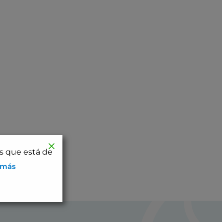
os que está de
 más