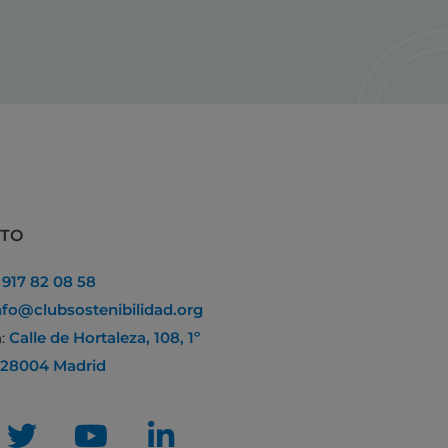
CTO
:
917 82 08 58
nfo@clubsostenibilidad.org
n:
Calle de Hortaleza, 108, 1º
 28004 Madrid