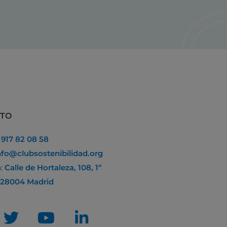
CTO
:
917 82 08 58
nfo@clubsostenibilidad.org
n:
Calle de Hortaleza, 108, 1º
 28004 Madrid