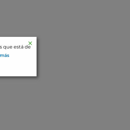
os que está de
 más