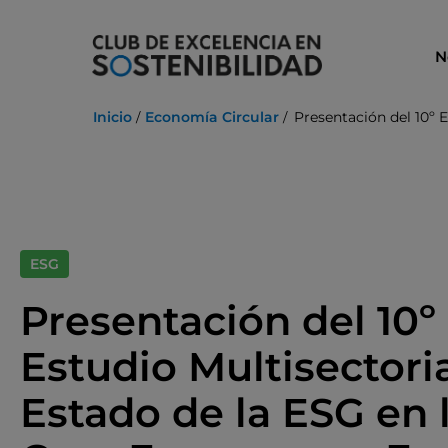
Ir
al
N
contenido
Inicio
Economía Circular
Presentación del 10º 
ESG
Presentación del 10º
Estudio Multisectoria
Estado de la ESG en 