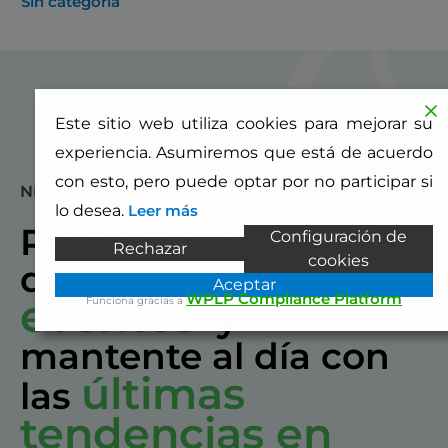
Sin categoría
Este sitio web utiliza cookies para mejorar su
experiencia. Asumiremos que está de acuerdo
con esto, pero puede optar por no participar si
NEWSLETTER
lo desea.
Leer más
Recibe información
Configuración de
Rechazar
cookies
de nuestros
Aceptar
WPLP Compliance Platform
eventos
Funciona gracias a
y
mantente al día con
últimas
las
tendencias en